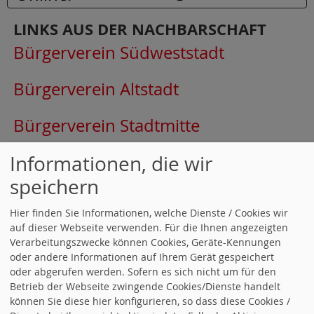
LINKS AUS DER NACHBARSCHAFT
Bürgerverein Südweststadt
Bürgerverein Altstadt
Bürgerverein Stadtmitte
AWO-Quino
Informationen, die wir
speichern
Irma-Zöller-Begegnungsstätte
Hier finden Sie Informationen, welche Dienste / Cookies wir
auf dieser Webseite verwenden. Für die Ihnen angezeigten
AKTUELLE-ARTIKEL
Verarbeitungszwecke können Cookies, Geräte-Kennungen
oder andere Informationen auf Ihrem Gerät gespeichert
27.01.2026 Tim Klüssendorf -
oder abgerufen werden. Sofern es sich nicht um für den
Betrieb der Webseite zwingende Cookies/Dienste handelt
Sozialdemokratie im Dialog
können Sie diese hier konfigurieren, so dass diese Cookies /