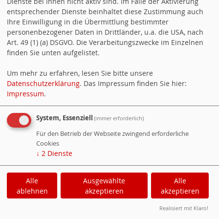
Dienste bei Ihnen nicht aktiv sind. Im Falle der Aktivierung
18.04.2024 Elterncafe
entsprechender Dienste beinhaltet diese Zustimmung auch
Ihre Einwilligung in die Übermittlung bestimmter
personenbezogener Daten in Drittländer, u.a. die USA, nach
11.02.2024 Mehr Sport in der
Art. 49 (1) (a) DSGVO. Die Verarbeitungszwecke im Einzelnen
finden Sie unten aufgelistet.
Günter-Klotz-Anlage
Um mehr zu erfahren, lesen Sie bitte unsere
Datenschutzerklärung
. Das Impressum finden Sie hier:
09.02.2024 SPD Karlsruhe fordert
Impressum
.
Bundesregierung auf, ein AfD-
System, Essenziell
(immer erforderlich)
Verbotsverfahren zu beantragen
Für den Betrieb der Webseite zwingend erforderliche
Cookies
01.02.2024 Ab 2026:
↓
2
Dienste
Rechtsanspruch auf
Alle
Ausgewählte
Alle
Ganztagsbetreuung in
ablehnen
akzeptieren
akzeptieren
Grundschulen
Realisiert mit Klaro!