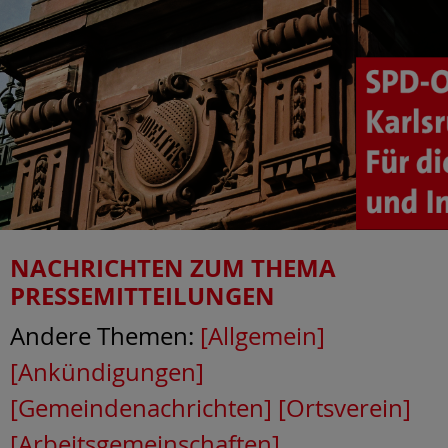
NACHRICHTEN ZUM THEMA
PRESSEMITTEILUNGEN
Andere Themen:
[Allgemein]
[Ankündigungen]
[Gemeindenachrichten]
[Ortsverein]
[Arbeitsgemeinschaften]