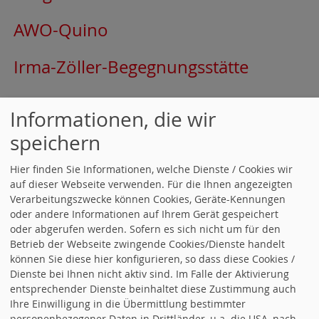
AWO-Quino
Irma-Zöller-Begegnungsstätte
AKTUELLE-ARTIKEL
Informationen, die wir
27.01.2026 Tim Klüssendorf -
speichern
Sozialdemokratie im Dialog
Hier finden Sie Informationen, welche Dienste / Cookies wir
auf dieser Webseite verwenden. Für die Ihnen angezeigten
Verarbeitungszwecke können Cookies, Geräte-Kennungen
18.04.2024 Elterncafe
oder andere Informationen auf Ihrem Gerät gespeichert
oder abgerufen werden. Sofern es sich nicht um für den
11.02.2024 Mehr Sport in der
Betrieb der Webseite zwingende Cookies/Dienste handelt
können Sie diese hier konfigurieren, so dass diese Cookies /
Günter-Klotz-Anlage
Dienste bei Ihnen nicht aktiv sind. Im Falle der Aktivierung
entsprechender Dienste beinhaltet diese Zustimmung auch
Ihre Einwilligung in die Übermittlung bestimmter
09.02.2024 SPD Karlsruhe fordert
personenbezogener Daten in Drittländer, u.a. die USA, nach